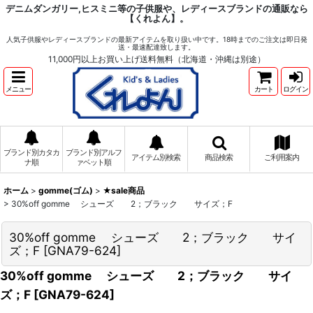
デニムダンガリー,ヒスミニ等の子供服や、レディースブランドの通販なら
【くれよん】。
人気子供服やレディースブランドの最新アイテムを取り扱い中です。18時までのご注文は即日発
送・最速配達致します。
11,000円以上お買い上げ送料無料（北海道・沖縄は別途）
メニュー
カート
ログイン
ブランド別カタカ
ブランド別アルフ
アイテム別検索
商品検索
ご利用案内
ナ順
ァベット順
ホーム
>
gomme(ゴム)
>
★sale商品
>
30%off gomme シューズ 2；ブラック サイズ；F
30%off gomme シューズ 2；ブラック サイ
ズ；F
[
GNA79-624
]
30%off gomme シューズ 2；ブラック サイ
ズ；F
[
GNA79-624
]