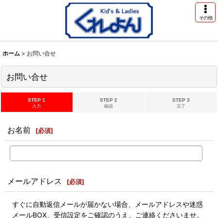
その他
ホーム
>
お問い合せ
お問い合せ
STEP 1
STEP 2
STEP 3
入力
確認
完了
お名前
[
必須
]
メールアドレス
[
必須
]
すぐに自動返信メールが届かない場合、メールアドレスや迷惑
メールBOX、受信設定をご確認のうえ、ご連絡くださいませ。