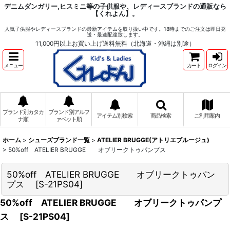
デニムダンガリー,ヒスミニ等の子供服や、レディースブランドの通販なら
【くれよん】。
人気子供服やレディースブランドの最新アイテムを取り扱い中です。18時までのご注文は即日発
送・最速配達致します。
11,000円以上お買い上げ送料無料（北海道・沖縄は別途）
メニュー
カート
ログイン
ブランド別カタカ
ブランド別アルフ
アイテム別検索
商品検索
ご利用案内
ナ順
ァベット順
ホーム
>
シューズブランド一覧
>
ATELIER BRUGGE(アトリエブルージュ)
>
50%off ATELIER BRUGGE オブリークトゥパンプス
50%off ATELIER BRUGGE オブリークトゥパン
プス
[
S-21PS04
]
50%off ATELIER BRUGGE オブリークトゥパンプ
ス
[
S-21PS04
]