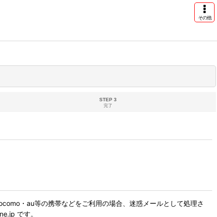
その他
STEP 3
完了
como・au等の携帯などをご利用の場合、迷惑メールとして処理さ
.jp です。