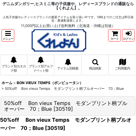
デニムダンガリー,ヒスミニ等の子供服や、レディースブランドの通販なら
【くれよん】。
人気子供服やレディースブランドの最新アイテムを取り扱い中です。18時までのご注文は即日発
送・最速配達致します。
11,000円以上お買い上げ送料無料（北海道・沖縄は別途）
メニュー
カート
ログイン
ブランド別カタカ
ブランド別アルフ
アイテム別検索
商品検索
ご利用案内
ナ順
ァベット順
ホーム
>
BON VIEUX TEMPS（ボンビュータン）
>
50%off Bon vieux Temps モダンプリント柄プルオーバー 70；Blue
50%off Bon vieux Temps モダンプリント柄プル
オーバー 70；Blue
[
30519
]
50%off Bon vieux Temps モダンプリント柄プルオ
ーバー 70；Blue
[
30519
]