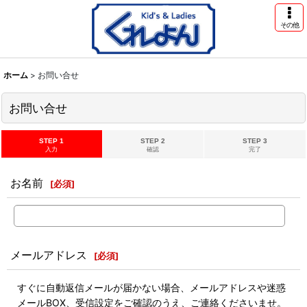
その他
ホーム
>
お問い合せ
お問い合せ
STEP 1
STEP 2
STEP 3
入力
確認
完了
お名前
[
必須
]
メールアドレス
[
必須
]
すぐに自動返信メールが届かない場合、メールアドレスや迷惑
メールBOX、受信設定をご確認のうえ、ご連絡くださいませ。