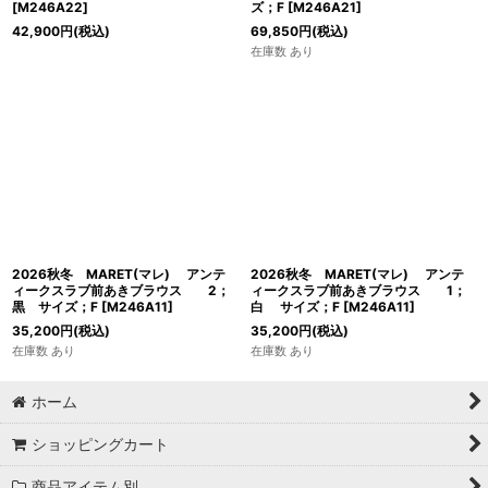
[
M246A22
]
ズ；F
[
M246A21
]
42,900
円
(税込)
69,850
円
(税込)
在庫数 あり
2026秋冬 MARET(マレ) アンテ
2026秋冬 MARET(マレ) アンテ
ィークスラブ前あきブラウス 2；
ィークスラブ前あきブラウス 1；
黒 サイズ；F
[
M246A11
]
白 サイズ；F
[
M246A11
]
35,200
円
(税込)
35,200
円
(税込)
在庫数 あり
在庫数 あり
ホーム
ショッピングカート
商品アイテム別