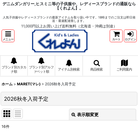
デニムダンガリー,ヒスミニ等の子供服や、レディースブランドの通販なら
【くれよん】。
人気子供服やレディースブランドの最新アイテムを取り扱い中です。18時までのご注文は即日発
送・最速配達致します。
11,000円以上お買い上げ送料無料（北海道・沖縄は別途）
メニュー
カート
ログイン
ブランド別カタカ
ブランド別アルフ
アイテム別検索
商品検索
ご利用案内
ナ順
ァベット順
ホーム
>
MARET(マレ)
>
2026秋冬入荷予定
2026秋冬入荷予定
表示順変更
閉じる
16
件
表示数
: