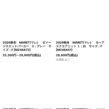
並び順
:
絞り込む
2026秋冬 MARET(マレ) ダメー
2026秋冬 MARET(マレ) モヘア
ジスエットパーカー 3；グレー サ
スクエアニット １；白 サイズ；F
イズ；F
[
M246A72
]
[
M246A51
]
25,300
円
～28,600
円
(税込)
28,600
円
(税込)
在庫数 あり