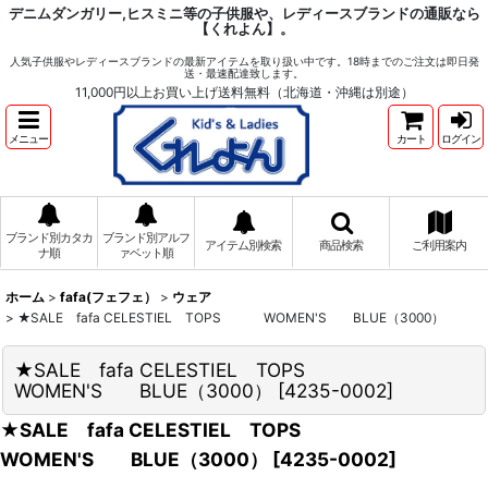
デニムダンガリー,ヒスミニ等の子供服や、レディースブランドの通販なら
【くれよん】。
人気子供服やレディースブランドの最新アイテムを取り扱い中です。18時までのご注文は即日発
送・最速配達致します。
11,000円以上お買い上げ送料無料（北海道・沖縄は別途）
メニュー
カート
ログイン
ブランド別カタカ
ブランド別アルフ
アイテム別検索
商品検索
ご利用案内
ナ順
ァベット順
ホーム
>
fafa(フェフェ）
>
ウェア
>
★SALE fafa CELESTIEL TOPS WOMEN'S BLUE（3000）
★SALE fafa CELESTIEL TOPS
WOMEN'S BLUE（3000）
[
4235-0002
]
★SALE fafa CELESTIEL TOPS
WOMEN'S BLUE（3000）
[
4235-0002
]