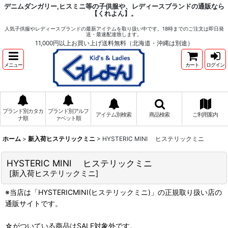
デニムダンガリー,ヒスミニ等の子供服や、レディースブランドの通販なら
【くれよん】。
人気子供服やレディースブランドの最新アイテムを取り扱い中です。18時までのご注文は即日発
送・最速配達致します。
11,000円以上お買い上げ送料無料（北海道・沖縄は別途）
メニュー
カート
ログイン
ブランド別カタカ
ブランド別アルフ
アイテム別検索
商品検索
ご利用案内
ナ順
ァベット順
ホーム
>
新入荷ヒステリックミニ
>
HYSTERIC MINI ヒステリックミニ
HYSTERIC MINI ヒステリックミニ
[
新入荷ヒステリックミニ
]
※当店は「HYSTERICMINI(ヒステリックミニ)」の正規取り扱い店の
通販サイトです。
☆がついている商品はSALE対象外です。