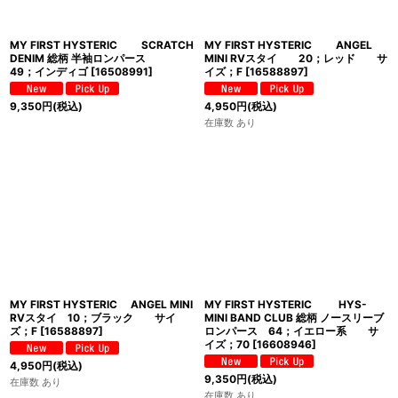
MY FIRST HYSTERIC SCRATCH
MY FIRST HYSTERIC ANGEL
DENIM 総柄 半袖ロンパース
MINI RVスタイ 20；レッド サ
49；インディゴ
[
16508991
]
イズ；F
[
16588897
]
9,350
円
(税込)
4,950
円
(税込)
在庫数 あり
MY FIRST HYSTERIC ANGEL MINI
MY FIRST HYSTERIC HYS-
RVスタイ 10；ブラック サイ
MINI BAND CLUB 総柄 ノースリーブ
ズ；F
[
16588897
]
ロンパース 64；イエロー系 サ
イズ；70
[
16608946
]
4,950
円
(税込)
9,350
円
(税込)
在庫数 あり
在庫数 あり