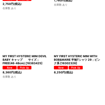
1,760
円
(税込)
2,750
円
(税込)
在庫数 あり
在庫数 あり
MY FIRST HYSTERIC MINI DEVIL
MY FIRST HYSTERIC MINI WITH
BABY キャップ サイズ；
BOB&MARIE 半袖Tシャツ 29；ピン
FREE(46-48cm)
[
16383425
]
ク系
[
16302326
]
8,360
円
(税込)
8,250
円
(税込)
在庫数 あり