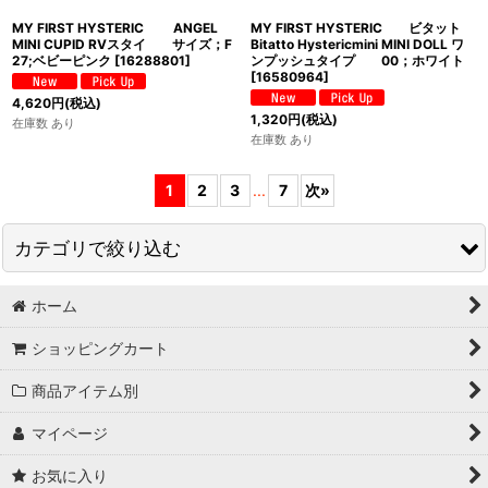
MY FIRST HYSTERIC ANGEL
MY FIRST HYSTERIC ビタット
MINI CUPID RVスタイ サイズ；F
Bitatto Hystericmini MINI DOLL ワ
27;ベビーピンク
[
16288801
]
ンプッシュタイプ 00；ホワイト
[
16580964
]
4,620
円
(税込)
1,320
円
(税込)
在庫数 あり
在庫数 あり
1
2
3
...
7
次
»
カテゴリで絞り込む
ホーム
HYSTERIC MINI ヒステリックミニ (全商品)
ショッピングカート
MY FIRST HYSTERIC MINI(BABY60-90cm)(新作・定番)
商品アイテム別
BABY＆BOYS & GIRLS（80-140cm）
マイページ
★sale商品
お気に入り