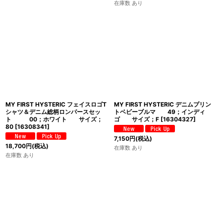
在庫数 あり
MY FIRST HYSTERIC フェイスロゴT
MY FIRST HYSTERIC デニムプリン
シャツ＆デニム総柄ロンパースセッ
トベビーブルマ 49；インディ
ト 00；ホワイト サイズ；
ゴ サイズ；F
[
16304327
]
80
[
16308341
]
7,150
円
(税込)
18,700
円
(税込)
在庫数 あり
在庫数 あり