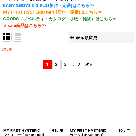
BABY＆BOYS & GIRLS(新作・定番)はこちら☜
MY FIRST HYSTERIC MINI(新作・定番)はこちら☜
GOODS（ノベルティ・カタログ・小物・雑貨）はこちら☜
★sale商品はこちら☜
表示順変更
閉じる
393
件
サブカテゴリ
:
1
2
3
...
7
次
»
表示数
:
並び順
:
絞り込む
MY FIRST HYSTERIC 61レモ
MY FIRST HYSTERIC 10；ブ
ンイエロー
[
16509960
]
ラック
[
16509960
]