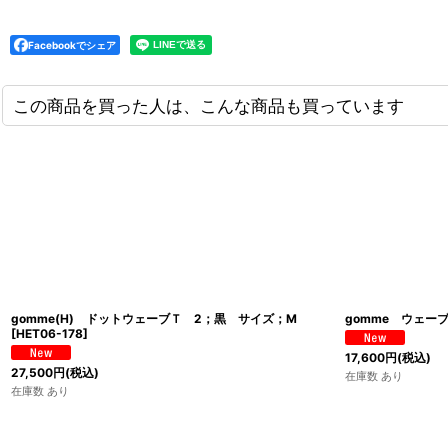
Facebookでシェア
この商品を買った人は、こんな商品も買っています
gomme(H) ドットウェーブＴ 2；黒 サイズ；M
gomme ウェー
[
HET06-178
]
17,600
円
(税込)
27,500
円
(税込)
在庫数 あり
在庫数 あり