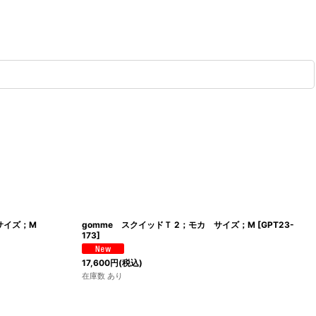
サイズ；M
gomme スクイッドＴ 2；モカ サイズ；M
[
GPT23-
173
]
17,600
円
(税込)
在庫数 あり