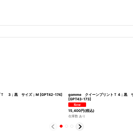
ブＴ 3；黒 サイズ；M
[
GPT42-174
]
gomme クイーンプリントＴ 4；黒 
[
GPT43-173
]
15,400
円
(税込)
在庫数 あり