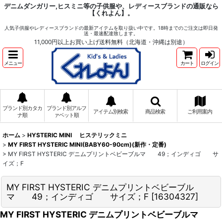
デニムダンガリー,ヒスミニ等の子供服や、レディースブランドの通販なら
【くれよん】。
人気子供服やレディースブランドの最新アイテムを取り扱い中です。18時までのご注文は即日発
送・最速配達致します。
11,000円以上お買い上げ送料無料（北海道・沖縄は別途）
メニュー
カート
ログイン
ブランド別カタカ
ブランド別アルフ
アイテム別検索
商品検索
ご利用案内
ナ順
ァベット順
ホーム
>
HYSTERIC MINI ヒステリックミニ
>
MY FIRST HYSTERIC MINI(BABY60-90cm)(新作・定番)
>
MY FIRST HYSTERIC デニムプリントベビーブルマ 49；インディゴ サ
イズ；F
MY FIRST HYSTERIC デニムプリントベビーブル
マ 49；インディゴ サイズ；F
[
16304327
]
MY FIRST HYSTERIC デニムプリントベビーブルマ