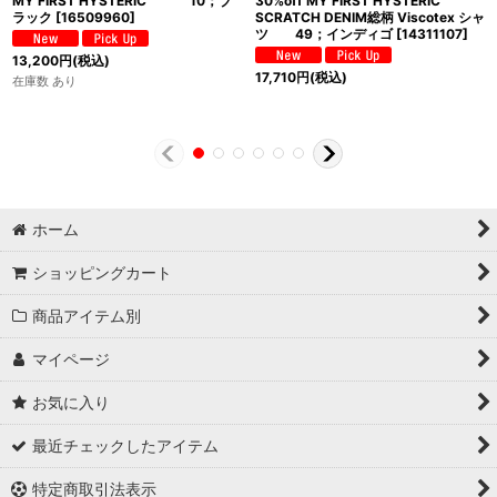
MY FIRST HYSTERIC 10；ブ
30%off MY FIRST HYSTERIC
ラック
[
16509960
]
SCRATCH DENIM総柄 Viscotex シャ
ツ 49；インディゴ
[
14311107
]
13,200
円
(税込)
17,710
円
(税込)
在庫数 あり
ホーム
ショッピングカート
商品アイテム別
マイページ
お気に入り
最近チェックしたアイテム
特定商取引法表示