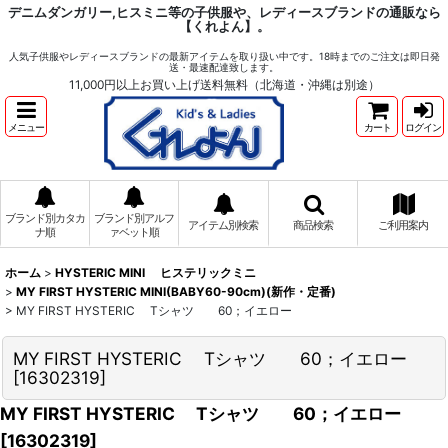
デニムダンガリー,ヒスミニ等の子供服や、レディースブランドの通販なら
【くれよん】。
人気子供服やレディースブランドの最新アイテムを取り扱い中です。18時までのご注文は即日発
送・最速配達致します。
11,000円以上お買い上げ送料無料（北海道・沖縄は別途）
メニュー
カート
ログイン
ブランド別カタカ
ブランド別アルフ
アイテム別検索
商品検索
ご利用案内
ナ順
ァベット順
ホーム
>
HYSTERIC MINI ヒステリックミニ
>
MY FIRST HYSTERIC MINI(BABY60-90cm)(新作・定番)
>
MY FIRST HYSTERIC Tシャツ 60；イエロー
MY FIRST HYSTERIC Tシャツ 60；イエロー
[
16302319
]
MY FIRST HYSTERIC Tシャツ 60；イエロー
[
16302319
]