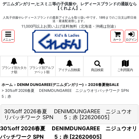
デニムダンガリー,ヒスミニ等の子供服や、レディースブランドの通販なら
【くれよん】。
人気子供服やレディースブランドの最新アイテムを取り扱い中です。18時までのご注文は即日発
送・最速配達致します。
11,000円以上お買い上げ送料無料（北海道・沖縄は別途）
メニュー
カート
ログイン
ブランド別カタカ
ブランド別アルフ
アイテム別検索
商品検索
ご利用案内
ナ順
ァベット順
ホーム
>
DENIM DUNGAREE(デニムダンガリー)
>
2026春夏物SALE
>
30%off 2026春夏 DENIMDUNGAREE ニジュウオリパッチワーク SPN
5；赤
30%off 2026春夏 DENIMDUNGAREE ニジュウオ
リパッチワーク SPN 5；赤
[
22620605
]
30%off 2026春夏 DENIMDUNGAREE ニジュウオリ
パッチワーク SPN 5；赤
[
22620605
]