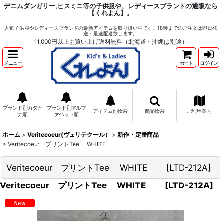
デニムダンガリー,ヒスミニ等の子供服や、レディースブランドの通販なら
【くれよん】。
人気子供服やレディースブランドの最新アイテムを取り扱い中です。18時までのご注文は即日発
送・最速配達致します。
11,000円以上お買い上げ送料無料（北海道・沖縄は別途）
メニュー
カート
ログイン
ブランド別カタカ
ブランド別アルフ
アイテム別検索
商品検索
ご利用案内
ナ順
ァベット順
ホーム
>
Veritecoeur(ヴェリテクール）
>
新作・定番商品
>
Veritecoeur プリントTee WHITE
Veritecoeur プリントTee WHITE
[
LTD-212A
]
Veritecoeur プリントTee WHITE
[
LTD-212A
]