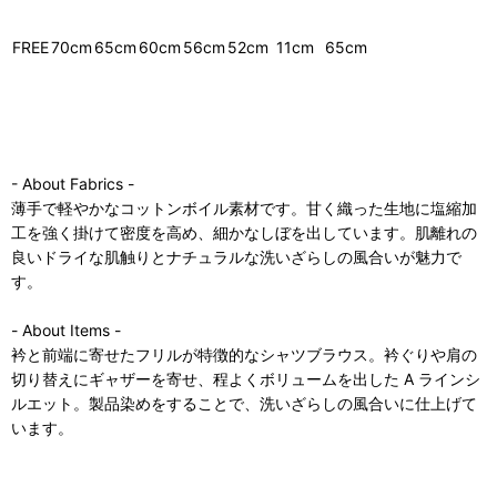
FREE
70cm
65cm
60cm
56cm
52cm
11cm
65cm
- About Fabrics -
薄手で軽やかなコットンボイル素材です。甘く織った生地に塩縮加
工を強く掛けて密度を高め、細かなしぼを出しています。肌離れの
良いドライな肌触りとナチュラルな洗いざらしの風合いが魅力で
す。
- About Items -
衿と前端に寄せたフリルが特徴的なシャツブラウス。衿ぐりや肩の
切り替えにギャザーを寄せ、程よくボリュームを出した A ラインシ
ルエット。製品染めをすることで、洗いざらしの風合いに仕上げて
います。