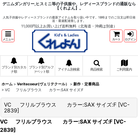
デニムダンガリー,ヒスミニ等の子供服や、レディースブランドの通販なら
【くれよん】。
人気子供服やレディースブランドの最新アイテムを取り扱い中です。18時までのご注文は即日発
送・最速配達致します。
11,000円以上お買い上げ送料無料（北海道・沖縄は別途）
メニュー
カート
ログイン
ブランド別カタカ
ブランド別アルフ
アイテム別検索
商品検索
ご利用案内
ナ順
ァベット順
ホーム
>
Veritecoeur(ヴェリテクール）
>
新作・定番商品
>
VC フリルブラウス カラー:SAX サイズ:F
VC フリルブラウス カラー:SAX サイズ:F
[
VC-
2839
]
VC フリルブラウス カラー:SAX サイズ:F
[
VC-
2839
]