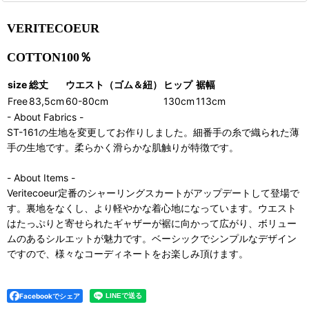
VERITECOEUR
COTTON100％
size
総丈
ウエスト（ゴム＆紐）
ヒップ
裾幅
Free
83,5cm
60-80cm
130cm
113cm
- About Fabrics -
ST-161の生地を変更してお作りしました。細番手の糸で織られた薄
手の生地です。柔らかく滑らかな肌触りが特徴です。
- About Items -
Veritecoeur定番のシャーリングスカートがアップデートして登場で
す。裏地をなくし、より軽やかな着心地になっています。ウエスト
はたっぷりと寄せられたギャザーが裾に向かって広がり、ボリュー
ムのあるシルエットが魅力です。ベーシックでシンプルなデザイン
ですので、様々なコーディネートをお楽しみ頂けます。
Facebookでシェア