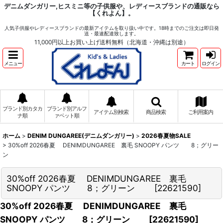
デニムダンガリー,ヒスミニ等の子供服や、レディースブランドの通販なら
【くれよん】。
人気子供服やレディースブランドの最新アイテムを取り扱い中です。18時までのご注文は即日発
送・最速配達致します。
11,000円以上お買い上げ送料無料（北海道・沖縄は別途）
メニュー
カート
ログイン
ブランド別カタカ
ブランド別アルフ
アイテム別検索
商品検索
ご利用案内
ナ順
ァベット順
ホーム
>
DENIM DUNGAREE(デニムダンガリー)
>
2026春夏物SALE
>
30%off 2026春夏 DENIMDUNGAREE 裏毛 SNOOPY パンツ 8；グリー
ン
30%off 2026春夏 DENIMDUNGAREE 裏毛
SNOOPY パンツ 8；グリーン
[
22621590
]
30%off 2026春夏 DENIMDUNGAREE 裏毛
SNOOPY パンツ 8；グリーン
[
22621590
]