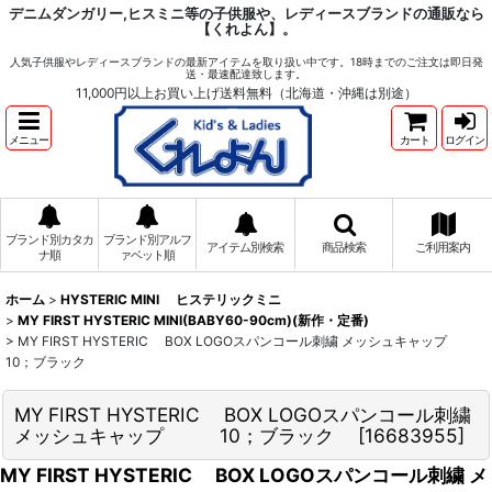
デニムダンガリー,ヒスミニ等の子供服や、レディースブランドの通販なら
【くれよん】。
人気子供服やレディースブランドの最新アイテムを取り扱い中です。18時までのご注文は即日発
送・最速配達致します。
11,000円以上お買い上げ送料無料（北海道・沖縄は別途）
メニュー
カート
ログイン
ブランド別カタカ
ブランド別アルフ
アイテム別検索
商品検索
ご利用案内
ナ順
ァベット順
ホーム
>
HYSTERIC MINI ヒステリックミニ
>
MY FIRST HYSTERIC MINI(BABY60-90cm)(新作・定番)
>
MY FIRST HYSTERIC BOX LOGOスパンコール刺繍 メッシュキャップ
10；ブラック
MY FIRST HYSTERIC BOX LOGOスパンコール刺繍
メッシュキャップ 10；ブラック
[
16683955
]
MY FIRST HYSTERIC BOX LOGOスパンコール刺繍 メ