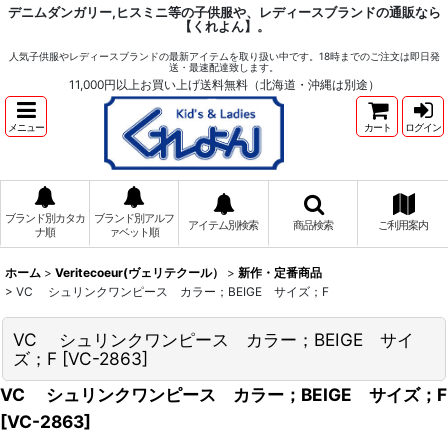
デニムダンガリー,ヒスミニ等の子供服や、レディースブランドの通販なら
【くれよん】。
人気子供服やレディースブランドの最新アイテムを取り扱い中です。18時までのご注文は即日発
送・最速配達致します。
11,000円以上お買い上げ送料無料（北海道・沖縄は別途）
メニュー
カート
ログイン
ブランド別カタカ
ブランド別アルフ
アイテム別検索
商品検索
ご利用案内
ナ順
ァベット順
ホーム
>
Veritecoeur(ヴェリテクール）
>
新作・定番商品
>
VC シュリンクワンピース カラー；BEIGE サイズ；F
VC シュリンクワンピース カラー；BEIGE サイ
ズ；F
[
VC-2863
]
VC シュリンクワンピース カラー；BEIGE サイズ；F
[
VC-2863
]