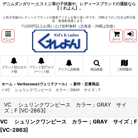
デニムダンガリー,ヒスミニ等の子供服や、レディースブランドの通販なら
【くれよん】。
人気子供服やレディースブランドの最新アイテムを取り扱い中です。18時までのご注文は即日発
送・最速配達致します。
11,000円以上お買い上げ送料無料（北海道・沖縄は別途）
メニュー
カート
ログイン
ブランド別カタカ
ブランド別アルフ
アイテム別検索
商品検索
ご利用案内
ナ順
ァベット順
ホーム
>
Veritecoeur(ヴェリテクール）
>
新作・定番商品
>
VC シュリンクワンピース カラー；GRAY サイズ；F
VC シュリンクワンピース カラー；GRAY サイ
ズ；F
[
VC-2863
]
VC シュリンクワンピース カラー；GRAY サイズ；F
[
VC-2863
]