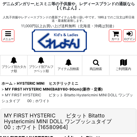
デニムダンガリー,ヒスミニ等の子供服や、レディースブランドの通販なら
【くれよん】。
人気子供服やレディースブランドの最新アイテムを取り扱い中です。18時までのご注文は即日発
送・最速配達致します。
11,000円以上お買い上げ送料無料（北海道・沖縄は別途）
メニュー
カート
ログイン
ブランド別カタカ
ブランド別アルフ
アイテム別検索
商品検索
ご利用案内
ナ順
ァベット順
ホーム
>
HYSTERIC MINI ヒステリックミニ
>
MY FIRST HYSTERIC MINI(BABY60-90cm)(新作・定番)
>
MY FIRST HYSTERIC ビタット Bitatto Hystericmini MINI DOLL ワンプッ
シュタイプ 00；ホワイト
MY FIRST HYSTERIC ビタット Bitatto
Hystericmini MINI DOLL ワンプッシュタイプ
00；ホワイト
[
16580964
]