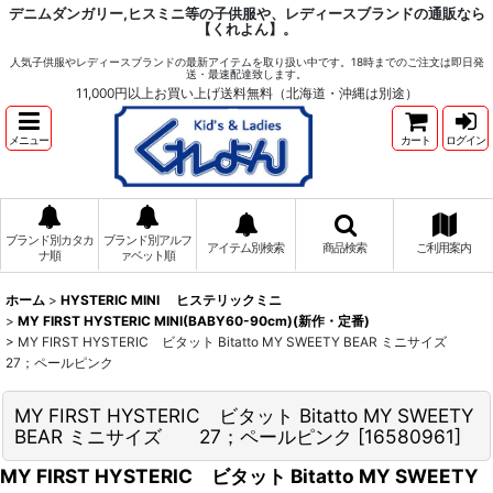
デニムダンガリー,ヒスミニ等の子供服や、レディースブランドの通販なら
【くれよん】。
人気子供服やレディースブランドの最新アイテムを取り扱い中です。18時までのご注文は即日発
送・最速配達致します。
11,000円以上お買い上げ送料無料（北海道・沖縄は別途）
メニュー
カート
ログイン
ブランド別カタカ
ブランド別アルフ
アイテム別検索
商品検索
ご利用案内
ナ順
ァベット順
ホーム
>
HYSTERIC MINI ヒステリックミニ
>
MY FIRST HYSTERIC MINI(BABY60-90cm)(新作・定番)
>
MY FIRST HYSTERIC ビタット Bitatto MY SWEETY BEAR ミニサイズ
27；ペールピンク
MY FIRST HYSTERIC ビタット Bitatto MY SWEETY
BEAR ミニサイズ 27；ペールピンク
[
16580961
]
MY FIRST HYSTERIC ビタット Bitatto MY SWEETY