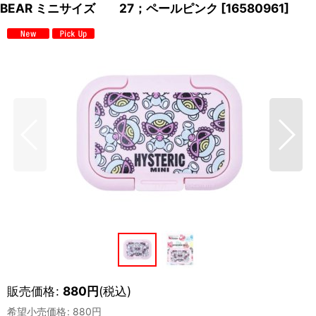
BEAR ミニサイズ 27；ペールピンク
[
16580961
]
販売価格
:
880
円
(税込)
希望小売価格
:
880
円