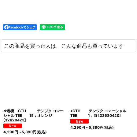
Facebookでシェア
この商品を買った人は、こんな商品も買っています
☆春夏 GTH テンジク コマー
⭐︎GTH テンジク コマーシャル
シャル TEE 15；オレンジ
TEE 1；白
[
32580420
]
[
32620423
]
4,290
円
～5,390
円
(税込)
4,290
円
～5,390
円
(税込)