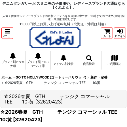
デニムダンガリー,ヒスミニ等の子供服や、レディースブランドの通販なら
【くれよん】。
人気子供服やレディースブランドの最新アイテムを取り扱い中です。18時までのご注文は即日発
送・最速配達致します。
11,000円以上お買い上げ送料無料（北海道・沖縄は別途）
メニュー
カート
ログイン
ブランド別カタカ
ブランド別アルフ
アイテム別検索
商品検索
ご利用案内
ナ順
ァベット順
ホーム
>
GO TO HOLLYWOOD(ゴートゥーハリウッド)
>
新作・定番
>
☆2026春夏 GTH テンジク コマーシャル TEE 10:黄
☆2026春夏 GTH テンジク コマーシャル
TEE 10:黄
[
32620423
]
☆2026春夏 GTH テンジク コマーシャル TEE
10:黄
[
32620423
]