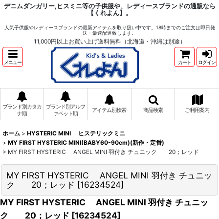
デニムダンガリー,ヒスミニ等の子供服や、レディースブランドの通販なら
【くれよん】。
人気子供服やレディースブランドの最新アイテムを取り扱い中です。18時までのご注文は即日発
送・最速配達致します。
11,000円以上お買い上げ送料無料（北海道・沖縄は別途）
メニュー
カート
ログイン
ブランド別カタカ
ブランド別アルフ
アイテム別検索
商品検索
ご利用案内
ナ順
ァベット順
ホーム
>
HYSTERIC MINI ヒステリックミニ
>
MY FIRST HYSTERIC MINI(BABY60-90cm)(新作・定番)
>
MY FIRST HYSTERIC ANGEL MINI 羽付き チュニック 20；レッド
MY FIRST HYSTERIC ANGEL MINI 羽付き チュニッ
ク 20；レッド
[
16234524
]
MY FIRST HYSTERIC ANGEL MINI 羽付き チュニッ
ク 20；レッド
[
16234524
]