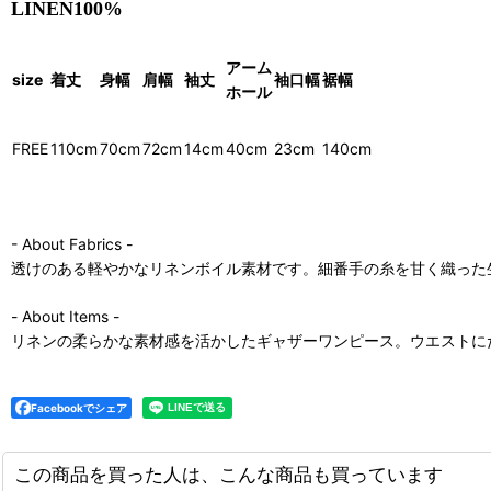
LINEN100%
アーム
size
着丈
身幅
肩幅
袖丈
袖口幅
裾幅
ホール
FREE
110cm
70cm
72cm
14cm
40cm
23cm
140cm
- About Fabrics -
透けのある軽やかなリネンボイル素材です。細番手の糸を甘く織った
- About Items -
リネンの柔らかな素材感を活かしたギャザーワンピース。ウエストに
Facebookでシェア
この商品を買った人は、こんな商品も買っています