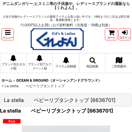
デニムダンガリー,ヒスミニ等の子供服や、レディースブランドの通販なら
【くれよん】。
人気子供服やレディースブランドの最新アイテムを取り扱い中です。18時までのご注文は即日発
送・最速配達致します。
11,000円以上お買い上げ送料無料（北海道・沖縄は別途）
メニュー
カート
ログイン
ブランド別カタカ
ブランド別アルフ
アイテム別検索
商品検索
ご利用案内
ナ順
ァベット順
ホーム
>
OCEAN & GROUND（オーシャンアンドグラウンド）
>
La stella ベビーリブタンクトップ
La stella ベビーリブタンクトップ
[
6636701
]
La stella ベビーリブタンクトップ
[
6636701
]