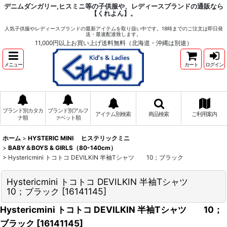
デニムダンガリー,ヒスミニ等の子供服や、レディースブランドの通販なら
【くれよん】。
人気子供服やレディースブランドの最新アイテムを取り扱い中です。18時までのご注文は即日発
送・最速配達致します。
11,000円以上お買い上げ送料無料（北海道・沖縄は別途）
メニュー
カート
ログイン
ブランド別カタカ
ブランド別アルフ
アイテム別検索
商品検索
ご利用案内
ナ順
ァベット順
ホーム
>
HYSTERIC MINI ヒステリックミニ
>
BABY＆BOYS & GIRLS（80-140cm）
>
Hystericmini トコトコ DEVILKIN 半袖Tシャツ 10；ブラック
Hystericmini トコトコ DEVILKIN 半袖Tシャツ
10；ブラック
[
16141145
]
Hystericmini トコトコ DEVILKIN 半袖Tシャツ 10；
ブラック
[
16141145
]