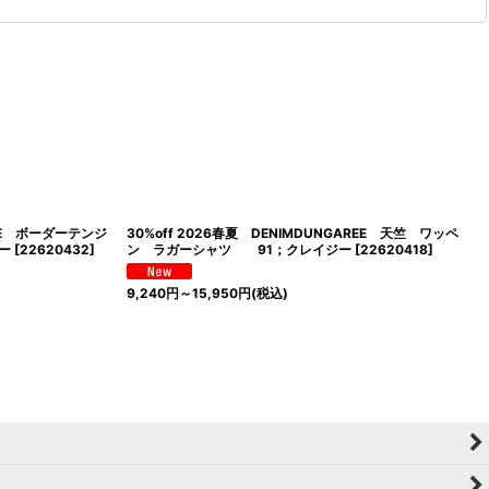
REE ボーダーテンジ
30%off 2026春夏 DENIMDUNGAREE 天竺 ワッペ
ー
[
22620432
]
ン ラガーシャツ 91；クレイジー
[
22620418
]
9,240
円
～15,950
円
(税込)