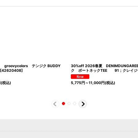
夏 groovycolors テンジク BUDDY
30%off 2026春夏 DENIMDUNGA
[
42620408
]
ク ボートネックTEE 91；クレイジ
円
(税込)
5,775
円
～11,000
円
(税込)