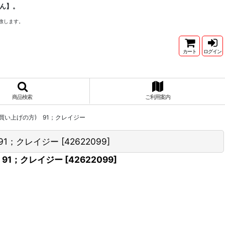
ん】。
致します。
カート
ログイン
商品検索
ご利用案内
以上お買い上げの方) 91；クレイジー
 91；クレイジー
[
42622099
]
) 91；クレイジー
[
42622099
]