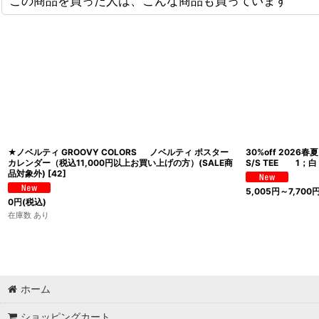
この商品を買った人は、こんな商品も買っています
★ノベルティ GROOVY COLORS ノベルティ ポスター
30%off 2026春
カレンダー（税込11,000円以上お買い上げの方）(SALE商
S/S TEE 1；白
品対象外)
[
42
]
5,005
円
～7,700
0
円
(税込)
在庫数 あり
ホーム
ショッピングカート