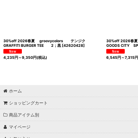
30%off 2026春夏 groovycolors テンジク
30%off 2026
GRAFFITI BURGER TEE 2；黒
[
42620428
]
GOODS CITY 
4,235
円
～9,350
円
(税込)
6,545
円
～7,315
ホーム
ショッピングカート
商品アイテム別
マイページ