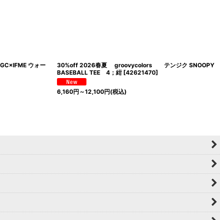
 GC×IFME ウォー
30%off 2026春夏 groovycolors テンジク SNOOPY
BASEBALL TEE 4；紺
[
42621470
]
6,160
円
～12,100
円
(税込)