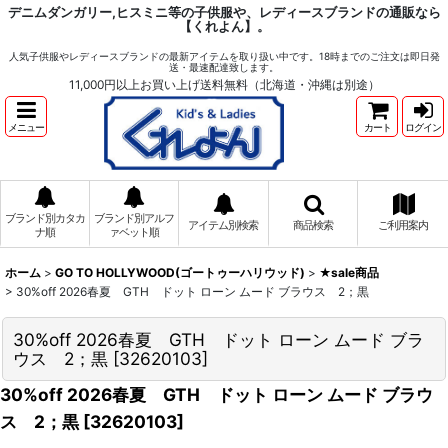
デニムダンガリー,ヒスミニ等の子供服や、レディースブランドの通販なら
【くれよん】。
人気子供服やレディースブランドの最新アイテムを取り扱い中です。18時までのご注文は即日発
送・最速配達致します。
11,000円以上お買い上げ送料無料（北海道・沖縄は別途）
メニュー
カート
ログイン
ブランド別カタカ
ブランド別アルフ
アイテム別検索
商品検索
ご利用案内
ナ順
ァベット順
ホーム
>
GO TO HOLLYWOOD(ゴートゥーハリウッド)
>
★sale商品
>
30%off 2026春夏 GTH ドット ローン ムード ブラウス 2；黒
30%off 2026春夏 GTH ドット ローン ムード ブラ
ウス 2；黒
[
32620103
]
30%off 2026春夏 GTH ドット ローン ムード ブラウ
ス 2；黒
[
32620103
]