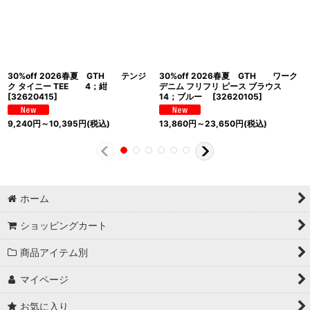
30%off 2026春夏 GTH テンジ
30%off 2026春夏 GTH ワーク
ク タイニー TEE 4；紺
デニム フリフリ ピース ブラウス
[
32620415
]
14；ブルー
[
32620105
]
9,240
円
～10,395
円
(税込)
13,860
円
～23,650
円
(税込)
ホーム
ショッピングカート
商品アイテム別
マイページ
お気に入り