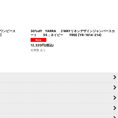
タックワンピース
30%off YARRA ２WAYリネンデザインジャンパースカ
7
]
ート 55；ネイビー FREE
[
YR-1614-214
]
12,320
円
(税込)
在庫数 あり