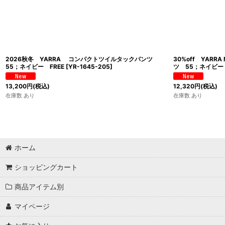
2026秋冬 YARRA コンパクトツイルタックパンツ
30%off YAR
55；ネイビー FREE
[
YR-1645-205
]
ツ 55；ネイビー
13,200
円
(税込)
12,320
円
(税込)
在庫数 あり
在庫数 あり
ホーム
ショッピングカート
商品アイテム別
マイページ