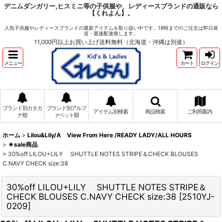
デニムダンガリー,ヒスミニ等の子供服や、レディースブランドの通販なら
【くれよん】。
人気子供服やレディースブランドの最新アイテムを取り扱い中です。18時までのご注文は即日発
送・最速配達致します。
11,000円以上お買い上げ送料無料（北海道・沖縄は別途）
メニュー
カート
ログイン
ブランド別カタカ
ブランド別アルフ
アイテム別検索
商品検索
ご利用案内
ナ順
ァベット順
ホーム
>
Lilou&Lily/A View From Here /READY LADY/ALL HOURS
>
★sale商品
>
30%off LILOU+LILY SHUTTLE NOTES STRIPE＆CHECK BLOUSES
C.NAVY CHECK size:38
30%off LILOU+LILY SHUTTLE NOTES STRIPE＆
CHECK BLOUSES C.NAVY CHECK size:38
[
2510YJ-
0209
]