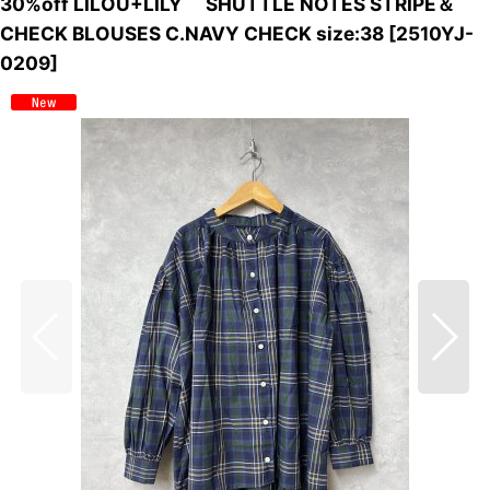
30%off LILOU+LILY SHUTTLE NOTES STRIPE＆
CHECK BLOUSES C.NAVY CHECK size:38
[
2510YJ-
0209
]