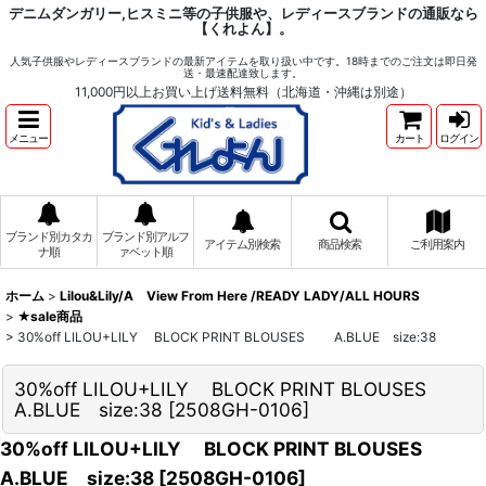
デニムダンガリー,ヒスミニ等の子供服や、レディースブランドの通販なら
【くれよん】。
人気子供服やレディースブランドの最新アイテムを取り扱い中です。18時までのご注文は即日発
送・最速配達致します。
11,000円以上お買い上げ送料無料（北海道・沖縄は別途）
メニュー
カート
ログイン
ブランド別カタカ
ブランド別アルフ
アイテム別検索
商品検索
ご利用案内
ナ順
ァベット順
ホーム
>
Lilou&Lily/A View From Here /READY LADY/ALL HOURS
>
★sale商品
>
30%off LILOU+LILY BLOCK PRINT BLOUSES A.BLUE size:38
30%off LILOU+LILY BLOCK PRINT BLOUSES
A.BLUE size:38
[
2508GH-0106
]
30%off LILOU+LILY BLOCK PRINT BLOUSES
A.BLUE size:38
[
2508GH-0106
]