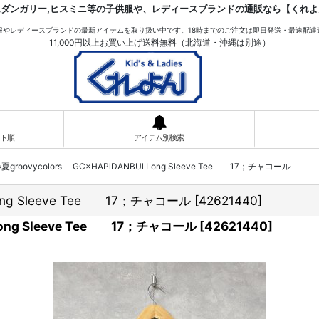
ムダンガリー,ヒスミニ等の子供服や、レディースブランドの通販なら【くれよ
服やレディースブランドの最新アイテムを取り扱い中です。18時までのご注文は即日発送・最速配達
11,000円以上お買い上げ送料無料（北海道・沖縄は別途）
ト順
アイテム別検索
6春夏groovycolors GC×HAPlDANBUl Long Sleeve Tee 17；チャコール
 Long Sleeve Tee 17；チャコール
[
42621440
]
 Long Sleeve Tee 17；チャコール
[
42621440
]