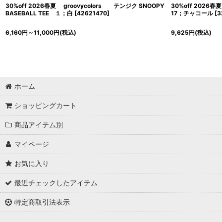
30%off 2026春夏 groovycolors テンジク SNOOPY
30%off 202
BASEBALL TEE １；白
[
42621470
]
17；チャコール
[
3
6,160
円
～11,000
円
(税込)
9,625
円
(税込)
ホーム
ショッピングカート
商品アイテム別
マイページ
お気に入り
最近チェックしたアイテム
特定商取引法表示