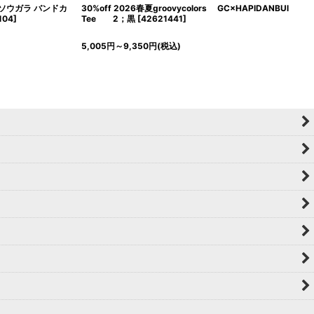
GC ソウガラ バンドカ
30%off 2026春夏groovycolors GC×HAPlDANBUl
104
]
Tee 2；黒
[
42621441
]
5,005
円
～9,350
円
(税込)