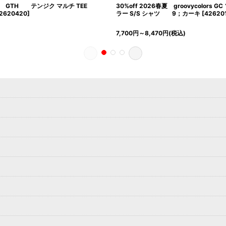
6春夏 GTH テンジク マルチ TEE
30%off 2026春夏 groovycolors 
2620420
]
ラー S/S シャツ 9；カーキ
[
42620
7,700
円
～8,470
円
(税込)