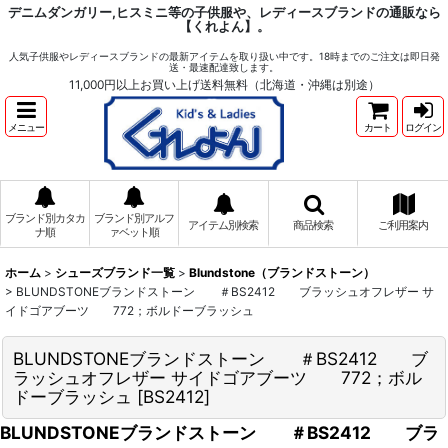
デニムダンガリー,ヒスミニ等の子供服や、レディースブランドの通販なら
【くれよん】。
人気子供服やレディースブランドの最新アイテムを取り扱い中です。18時までのご注文は即日発
送・最速配達致します。
11,000円以上お買い上げ送料無料（北海道・沖縄は別途）
メニュー
カート
ログイン
ブランド別カタカ
ブランド別アルフ
アイテム別検索
商品検索
ご利用案内
ナ順
ァベット順
ホーム
>
シューズブランド一覧
>
Blundstone（ブランドストーン）
>
BLUNDSTONEブランドストーン ＃BS2412 ブラッシュオフレザー サ
イドゴアブーツ 772；ボルドーブラッシュ
BLUNDSTONEブランドストーン ＃BS2412 ブ
ラッシュオフレザー サイドゴアブーツ 772；ボル
ドーブラッシュ
[
BS2412
]
BLUNDSTONEブランドストーン ＃BS2412 ブラ