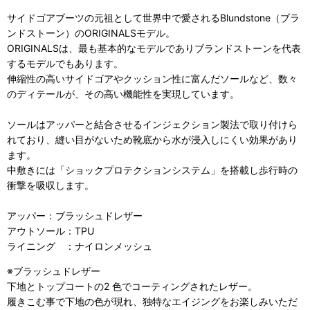
サイドゴアブーツの元祖として世界中で愛されるBlundstone（ブラ
ンドストーン）のORIGINALSモデル。
ORIGINALSは、最も基本的なモデルでありブランドストーンを代表
するモデルでもあります。
伸縮性の高いサイドゴアやクッション性に富んだソールなど、数々
のディテールが、その高い機能性を実現しています。
ソールはアッパーと結合させるインジェクション製法で取り付けら
れており、縫い目がないため靴底から水が浸入しにくい効果があり
ます。
中敷きには「ショックプロテクションシステム」を搭載し歩行時の
衝撃を吸収します。
アッパー：
ブラッシュドレザー
アウトソール：TPU
ライニング ：ナイロンメッシュ
※
ブラッシュドレザー
下地とトップコートの2 色でコーティングされたレザー。
履きこむ事で下地の色が現れ、独特なエイジングをお楽しみいただ