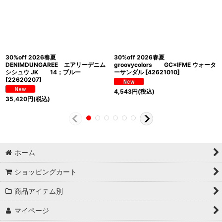
30%off 2026春夏
30%off 2026春夏
DENIMDUNGAREE エアリーデニム
groovycolors GC×IFME ウォータ
シシュウ JK 14；ブルー
ーサンダル
[
42621010
]
[
22620207
]
4,543
円
(税込)
35,420
円
(税込)
ホーム
ショッピングカート
商品アイテム別
マイページ