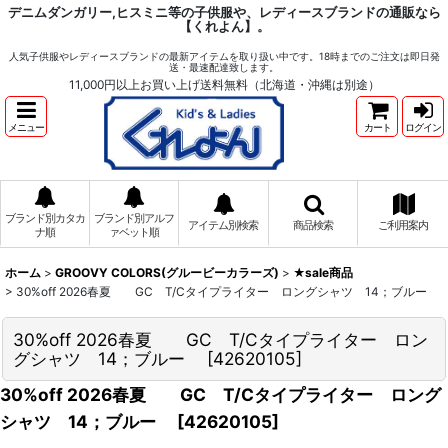
デニムダンガリー,ヒスミニ等の子供服や、レディースブランドの通販なら
【くれよん】。
人気子供服やレディースブランドの最新アイテムを取り扱い中です。18時までのご注文は即日発
送・最速配達致します。
11,000円以上お買い上げ送料無料（北海道・沖縄は別途）
メニュー
カート
ログイン
ブランド別カタカ
ブランド別アルフ
アイテム別検索
商品検索
ご利用案内
ナ順
ァベット順
ホーム
>
GROOVY COLORS(グルービーカラーズ)
>
★sale商品
>
30%off 2026春夏 GC T/Cタイプライター ロングシャツ 14；ブルー
30%off 2026春夏 GC T/Cタイプライター ロン
グシャツ 14；ブルー
[
42620105
]
30%off 2026春夏 GC T/Cタイプライター ロング
シャツ 14；ブルー
[
42620105
]