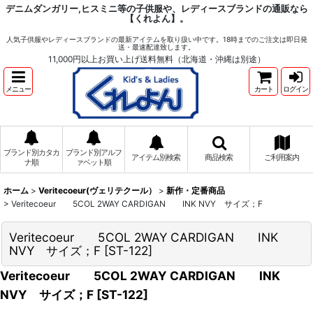
デニムダンガリー,ヒスミニ等の子供服や、レディースブランドの通販なら
【くれよん】。
人気子供服やレディースブランドの最新アイテムを取り扱い中です。18時までのご注文は即日発
送・最速配達致します。
11,000円以上お買い上げ送料無料（北海道・沖縄は別途）
メニュー
カート
ログイン
ブランド別カタカ
ブランド別アルフ
アイテム別検索
商品検索
ご利用案内
ナ順
ァベット順
ホーム
>
Veritecoeur(ヴェリテクール）
>
新作・定番商品
>
Veritecoeur 5COL 2WAY CARDIGAN INK NVY サイズ；F
Veritecoeur 5COL 2WAY CARDIGAN INK
NVY サイズ；F
[
ST-122
]
Veritecoeur 5COL 2WAY CARDIGAN INK
NVY サイズ；F
[
ST-122
]