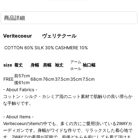
商品詳細
Veritecoeur
ヴェリテクール
COTTON 60% SILK 30% CASHMERE 10%
アーム
size
着丈
身幅
肩幅
袖丈
袖口幅
ホール
前57cm
FREE
68cm
76cm
37.5cm
35cm
7.5cm
後61cm
- About Fabrics -
コットン・シルク・カシミア混のニット素材で肌触りの良い滑らか
な手触りです。
- About Items -
Veritecoeurのitemの中でも、多くの方にご愛用頂いている2WAYカ
ーディガンです。身幅がワイドな作りで、リラックスした着心地で
す。2WAYでの着用が可能で、前後どちらを前にしても着て頂けま