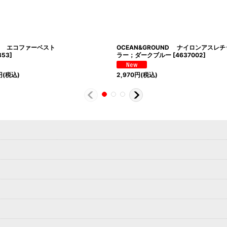
ND エコファーベスト
OCEAN&GROUND ナイロンアス
853
]
ラー；ダークブルー
[
4637002
]
円
(税込)
2,970
円
(税込)