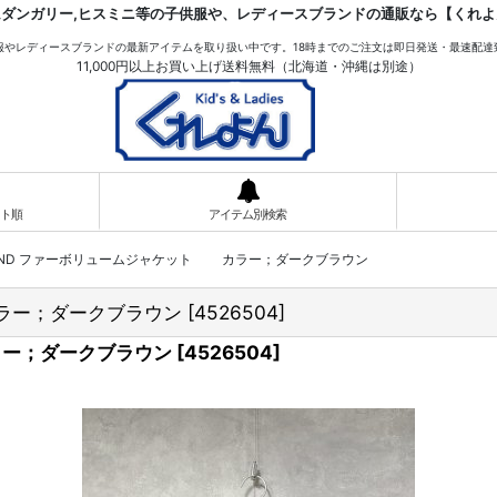
ムダンガリー,ヒスミニ等の子供服や、レディースブランドの通販なら【くれよ
服やレディースブランドの最新アイテムを取り扱い中です。18時までのご注文は即日発送・最速配達
11,000円以上お買い上げ送料無料（北海道・沖縄は別途）
ト順
アイテム別検索
OUND ファーボリュームジャケット カラー；ダークブラウン
カラー；ダークブラウン
[
4526504
]
ラー；ダークブラウン
[
4526504
]