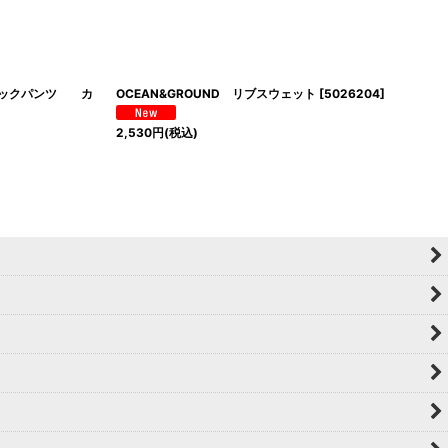
レチックパンツ カ
OCEAN&GROUND リブスウェット
[
5026204
]
2,530
円
(税込)