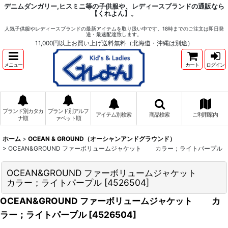
デニムダンガリー,ヒスミニ等の子供服や、レディースブランドの通販なら
【くれよん】。
人気子供服やレディースブランドの最新アイテムを取り扱い中です。18時までのご注文は即日発
送・最速配達致します。
11,000円以上お買い上げ送料無料（北海道・沖縄は別途）
メニュー
カート
ログイン
ブランド別カタカ
ブランド別アルフ
アイテム別検索
商品検索
ご利用案内
ナ順
ァベット順
ホーム
>
OCEAN & GROUND（オーシャンアンドグラウンド）
>
OCEAN&GROUND ファーボリュームジャケット カラー；ライトパープル
OCEAN&GROUND ファーボリュームジャケット
カラー；ライトパープル
[
4526504
]
OCEAN&GROUND ファーボリュームジャケット カ
ラー；ライトパープル
[
4526504
]