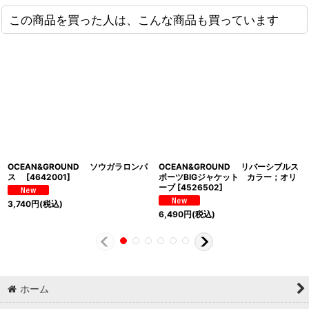
この商品を買った人は、こんな商品も買っています
OCEAN&GROUND ソウガラロンパ
OCEAN&GROUND リバーシブルス
ス
[
4642001
]
ポーツBIGジャケット カラー；オリ
ーブ
[
4526502
]
3,740
円
(税込)
6,490
円
(税込)
ホーム