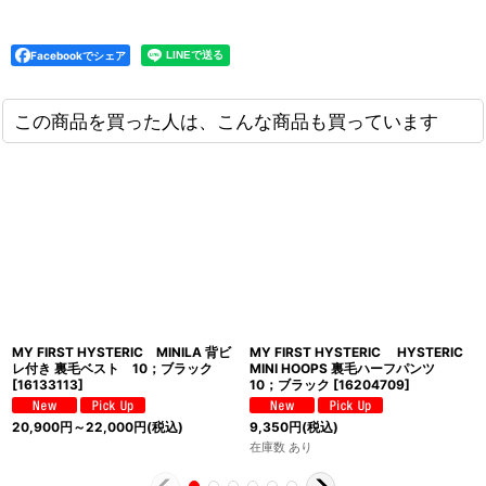
Facebookでシェア
この商品を買った人は、こんな商品も買っています
MY FIRST HYSTERIC MINILA 背ビ
MY FIRST HYSTERIC HYSTERIC
レ付き 裏毛ベスト 10；ブラック
MINI HOOPS 裏毛ハーフパンツ
[
16133113
]
10；ブラック
[
16204709
]
20,900
円
～22,000
円
(税込)
9,350
円
(税込)
在庫数 あり