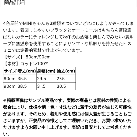
商品詳細
4色展開でMINIちゃんも3種類☆ついついどれにしようか迷ってしま
います。着回ししやすいブラックとオートミールはもちろん普段選
ばないカラーにチャレンジして秋冬のお洒落も楽しんでみたい♪裏ル
ープに無撚糸を使用することによりソフトな肌触りを持たせたヒス
ミニでは定番的素材で仕上がっています。
【サイズ】 80cm/90cm
【素材】コットン100%
サイズ
着丈(cm)
身幅(cm)
袖丈(cm)
80cm
35.5
29.5
27.5
90cm
38.5
31.5
30.5
※掲載画像はサンプル商品です。実際の商品とは素材の性質による
都合により、仕様や柄・色・寸法などに若干の差異が生じる可能性
があります。そのため、着用や使用感には個人差が生じることもご
ざいますが、正規品の特徴としてご理解いただき、お買い求めいた
だけますようお願い申し上げます。表記は目安としてご考慮くださ
い。