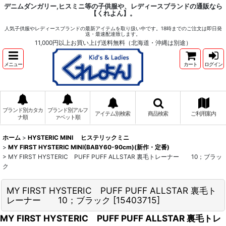
デニムダンガリー,ヒスミニ等の子供服や、レディースブランドの通販なら
【くれよん】。
人気子供服やレディースブランドの最新アイテムを取り扱い中です。18時までのご注文は即日発
送・最速配達致します。
11,000円以上お買い上げ送料無料（北海道・沖縄は別途）
メニュー
カート
ログイン
ブランド別カタカ
ブランド別アルフ
アイテム別検索
商品検索
ご利用案内
ナ順
ァベット順
ホーム
>
HYSTERIC MINI ヒステリックミニ
>
MY FIRST HYSTERIC MINI(BABY60-90cm)(新作・定番)
>
MY FIRST HYSTERIC PUFF PUFF ALLSTAR 裏毛トレーナー 10；ブラッ
ク
MY FIRST HYSTERIC PUFF PUFF ALLSTAR 裏毛ト
レーナー 10；ブラック
[
15403715
]
MY FIRST HYSTERIC PUFF PUFF ALLSTAR 裏毛トレ