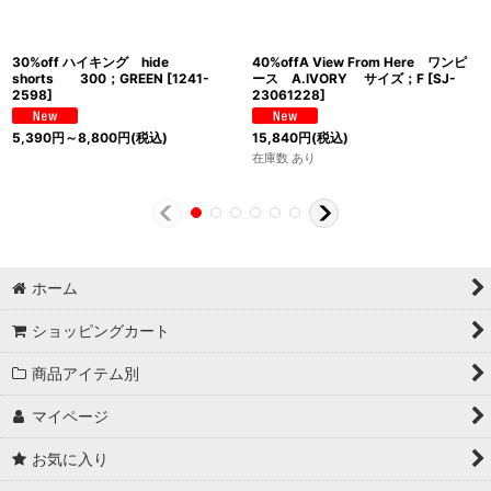
30%off ハイキング hide
40%offA View From Here ワンピ
shorts 300；GREEN
[
1241-
ース A.IVORY サイズ；F
[
SJ-
2598
]
23061228
]
5,390
円
～8,800
円
(税込)
15,840
円
(税込)
在庫数 あり
ホーム
ショッピングカート
商品アイテム別
マイページ
お気に入り