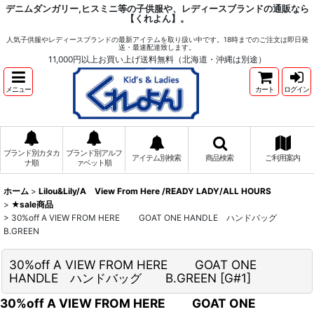
デニムダンガリー,ヒスミニ等の子供服や、レディースブランドの通販なら
【くれよん】。
人気子供服やレディースブランドの最新アイテムを取り扱い中です。18時までのご注文は即日発
送・最速配達致します。
11,000円以上お買い上げ送料無料（北海道・沖縄は別途）
メニュー
カート
ログイン
ブランド別カタカ
ブランド別アルフ
アイテム別検索
商品検索
ご利用案内
ナ順
ァベット順
ホーム
>
Lilou&Lily/A View From Here /READY LADY/ALL HOURS
>
★sale商品
>
30%off A VIEW FROM HERE GOAT ONE HANDLE ハンドバッグ
B.GREEN
30%off A VIEW FROM HERE GOAT ONE
HANDLE ハンドバッグ B.GREEN
[
G#1
]
30%off A VIEW FROM HERE GOAT ONE