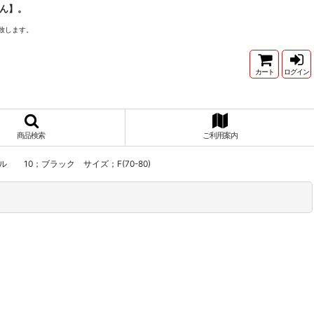
ん】。
致します。
カート
ログイン
商品検索
ご利用案内
ール 10；ブラック サイズ；F(70-80)