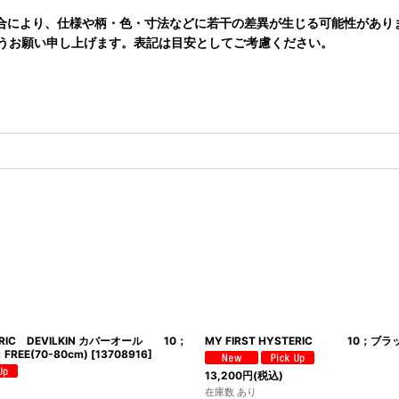
合により、仕様や柄・色・寸法などに若干の差異が生じる可能性があり
うお願い申し上げます。表記は目安としてご考慮ください。
TERIC DEVILKIN カバーオール 10；
MY FIRST HYSTERIC 10；ブラ
EE(70-80cm)
[
13708916
]
13,200
円
(税込)
在庫数 あり