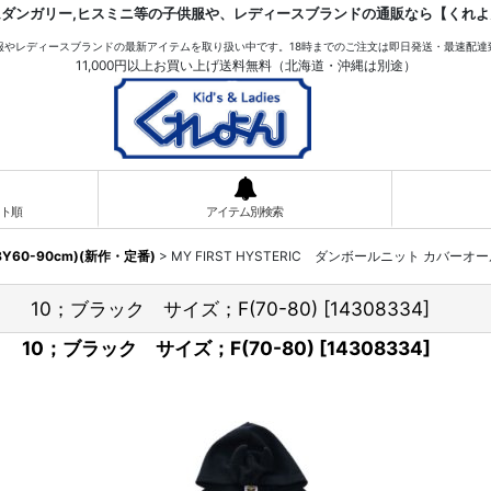
ムダンガリー,ヒスミニ等の子供服や、レディースブランドの通販なら【くれよ
服やレディースブランドの最新アイテムを取り扱い中です。18時までのご注文は即日発送・最速配達
11,000円以上お買い上げ送料無料（北海道・沖縄は別途）
ト順
アイテム別検索
BABY60-90cm)(新作・定番)
>
MY FIRST HYSTERIC ダンボールニット カバーオ
ル 10；ブラック サイズ；F(70-80)
[
14308334
]
ル 10；ブラック サイズ；F(70-80)
[
14308334
]