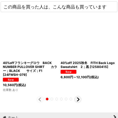
この商品を買った人は、こんな商品も買っています
40%offフランキーグロウ BACK
40%off 2025秋冬 FITH Back Logo
NUMBER PULLOVER SHIRT カラ
Sweatshirt 2；黒
[
12580415
]
ー；BLACK サイズ；F1
[
24FWSH-079
]
6,600
円
～12,100
円
(税込)
10,560
円
(税込)
在庫数 あり
ホーム