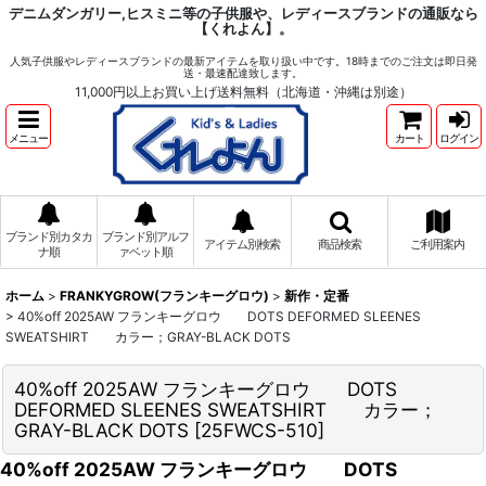
デニムダンガリー,ヒスミニ等の子供服や、レディースブランドの通販なら
【くれよん】。
人気子供服やレディースブランドの最新アイテムを取り扱い中です。18時までのご注文は即日発
送・最速配達致します。
11,000円以上お買い上げ送料無料（北海道・沖縄は別途）
メニュー
カート
ログイン
ブランド別カタカ
ブランド別アルフ
アイテム別検索
商品検索
ご利用案内
ナ順
ァベット順
ホーム
>
FRANKYGROW(フランキーグロウ)
>
新作・定番
>
40%off 2025AW フランキーグロウ DOTS DEFORMED SLEENES
SWEATSHIRT カラー；GRAY-BLACK DOTS
40%off 2025AW フランキーグロウ DOTS
DEFORMED SLEENES SWEATSHIRT カラー；
GRAY-BLACK DOTS
[
25FWCS-510
]
40%off 2025AW フランキーグロウ DOTS