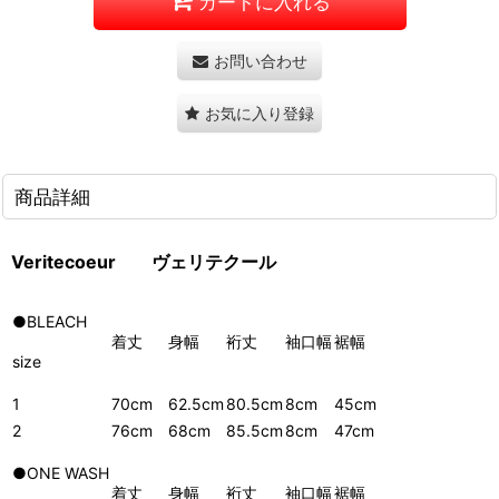
カートに入れる
お問い合わせ
お気に入り登録
商品詳細
Veritecoeur
ヴェリテクール
●BLEACH
着丈
身幅
裄丈
袖口幅
裾幅
size
1
70cm
62.5cm
80.5cm
8cm
45cm
2
76cm
68cm
85.5cm
8cm
47cm
●ONE WASH
着丈
身幅
裄丈
袖口幅
裾幅