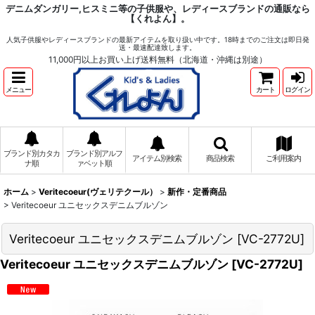
デニムダンガリー,ヒスミニ等の子供服や、レディースブランドの通販なら
【くれよん】。
人気子供服やレディースブランドの最新アイテムを取り扱い中です。18時までのご注文は即日発
送・最速配達致します。
11,000円以上お買い上げ送料無料（北海道・沖縄は別途）
メニュー
カート
ログイン
ブランド別カタカ
ブランド別アルフ
アイテム別検索
商品検索
ご利用案内
ナ順
ァベット順
ホーム
>
Veritecoeur(ヴェリテクール）
>
新作・定番商品
>
Veritecoeur ユニセックスデニムブルゾン
Veritecoeur ユニセックスデニムブルゾン
[
VC-2772U
]
Veritecoeur ユニセックスデニムブルゾン
[
VC-2772U
]