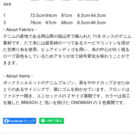
size
1
72.5cm
64cm
81cm
8.5cm
44.5cm
2
76cm
67cm
86cm
8.5cm
46.5cm
- About Fabrics -
デニムの産地である岡山県の福山市で織られた 11.8 オンスのデニム
素材です。たて糸には超長綿の一つであるスーピマコットンを混ぜ
た甘撚り糸を使用。ピュアインディゴを用い、糸の中心が白く残る
ロープ染色をしているためアタリが出て経年変化を味わうことがで
きます。
- About Items -
ボックスシルエットのデニムブルゾン。肩をややドロップさせたゆ
とりのあるサイジングで、裾にゴムを効かせています。フロントは
ファスナー開き。ユニセックスの 2 サイズ展開です。カラーは加工
を施した BREACH と 洗いを掛けた ONEWASH の 2 色展開です。
Facebookでシェア