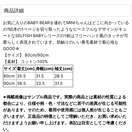
商品詳細
お気に入りのBABY BEARを連れてMINIちゃんはどこに向かっている
の?絵本の1ページを切り取ったようなピースフルなデザインがキュ
ートなSELFISH BABYシリーズの1枚はフリーハンド風のタッチが可
愛らしく表現されています。肌触りのいい裏毛素材で着心地も
GOOD☆
【サイズ】 80cm/90cm
【素材】 コットン100%
サイズ
着丈(cm)
身幅(cm)
袖丈(cm)
80cm
35.5
31.5
28.5
90cm
38.5
33.5
31.5
※掲載画像はサンプル商品です。実際の商品とは素材の性質による
都合により、仕様や柄・色・寸法などに若干の差異が生じる可能性
があります。そのため、着用や使用感には個人差が生じることもご
ざいますが、正規品の特徴としてご理解いただき、お買い求めいた
だけますようお願い申し上げます。表記は目安としてご考慮くださ
い。