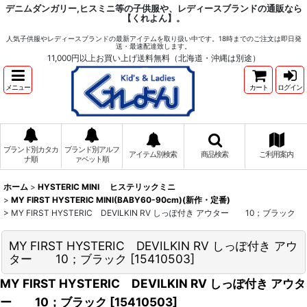
デニムダンガリー,ヒスミニ等の子供服や、レディースブランドの通販なら
【くれよん】。
人気子供服やレディースブランドの最新アイテムを取り扱い中です。18時までのご注文は即日発
送・最速配達致します。
11,000円以上お買い上げ送料無料（北海道・沖縄は別途）
メニュー
カート
ログイン
ブランド別カタカ
ブランド別アルフ
アイテム別検索
商品検索
ご利用案内
ナ順
ァベット順
ホーム
>
HYSTERIC MINI ヒステリックミニ
>
MY FIRST HYSTERIC MINI(BABY60-90cm)(新作・定番)
>
MY FIRST HYSTERIC DEVILKIN RV しっぽ付き アウター 10；ブラック
MY FIRST HYSTERIC DEVILKIN RV しっぽ付き アウ
ター 10；ブラック
[
15410503
]
MY FIRST HYSTERIC DEVILKIN RV しっぽ付き アウタ
ー 10；ブラック
[
15410503
]