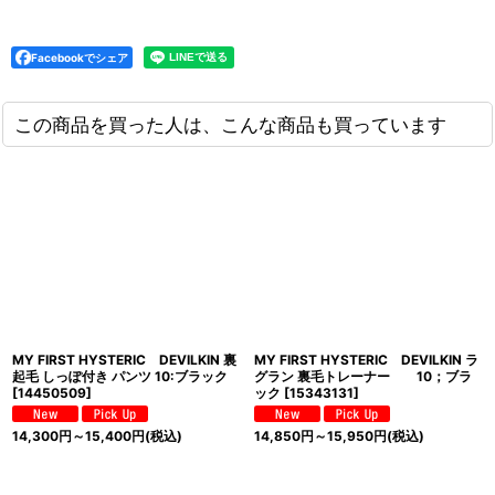
Facebookでシェア
この商品を買った人は、こんな商品も買っています
MY FIRST HYSTERIC DEVILKIN 裏
MY FIRST HYSTERIC DEVILKIN ラ
起毛 しっぽ付き パンツ 10:ブラック
グラン 裏毛トレーナー 10；ブラ
[
14450509
]
ック
[
15343131
]
14,300
円
～15,400
円
(税込)
14,850
円
～15,950
円
(税込)