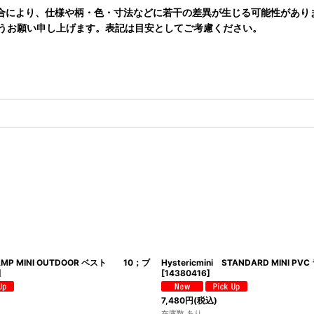
合により、仕様や柄・色・寸法などに若干の差異が生じる可能性があり
うお願い申し上げます。表記は目安としてご考慮ください。
 CAMP MINI OUTDOOR ベスト 10；ブ
Hystericmini STANDARD MINI 
]
[
14380416
]
7,480
円
(税込)
在庫数 あり