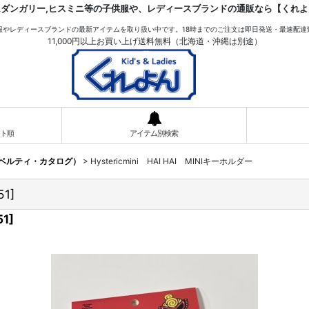
ムダンガリー,ヒスミニ等の子供服や、レディースブランドの通販なら【くれよ
服やレディースブランドの最新アイテムを取り扱い中です。18時までのご注文は即日発送・最速配達
11,000円以上お買い上げ送料無料（北海道・沖縄は別途）
ト順
アイテム別検索
ノベルティ・カタログ）
>
Hystericmini HAI HAI MINIキーホルダー
51
]
51
]