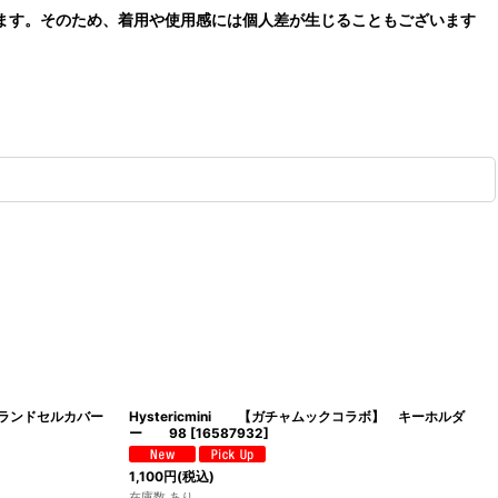
ます。そのため、着用や使用感には個人差が生じることもございます
PVC ランドセルカバー
Hystericmini 【ガチャムックコラボ】 キーホルダ
ー 98
[
16587932
]
1,100
円
(税込)
在庫数 あり