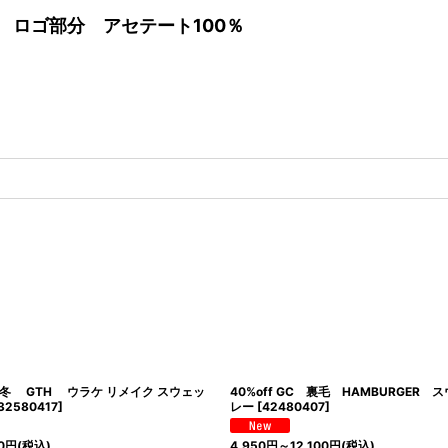
 ロゴ部分 アセテート100％
5秋冬 GTH ウラケ リメイク スウェッ
40%off GC 裏毛 HAMBURGE
32580417
]
レー
[
42480407
]
0
円
(税込)
4,950
円
～12,100
円
(税込)