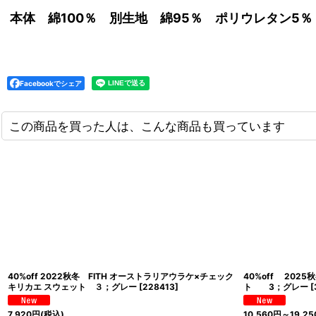
本体 綿100％ 別生地 綿95％ ポリウレタン5％
Facebookでシェア
この商品を買った人は、こんな商品も買っています
40%off 2022秋冬 FITH オーストラリアウラケ×チェック
40%off 202
キリカエ スウェット ３；グレー
[
228413
]
ト 3；グレー
[
7,920
円
(税込)
10,560
円
～19,25