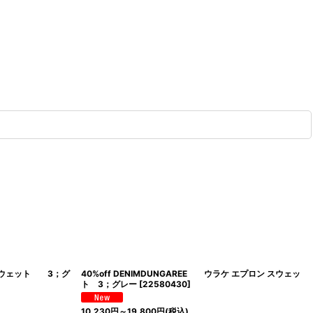
R スウェット 3；グ
40%off DENIMDUNGAREE ウラケ エプロン スウェッ
ト 3；グレー
[
22580430
]
10,230
円
～19,800
円
(税込)