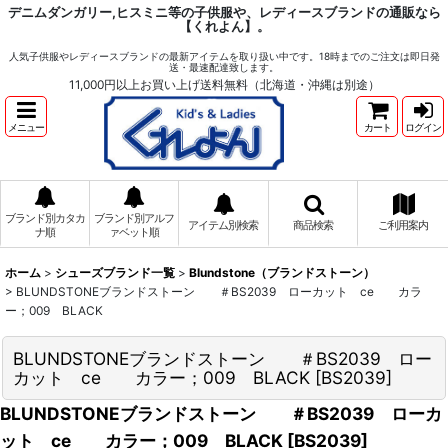
デニムダンガリー,ヒスミニ等の子供服や、レディースブランドの通販なら
【くれよん】。
人気子供服やレディースブランドの最新アイテムを取り扱い中です。18時までのご注文は即日発
送・最速配達致します。
11,000円以上お買い上げ送料無料（北海道・沖縄は別途）
メニュー
カート
ログイン
ブランド別カタカ
ブランド別アルフ
アイテム別検索
商品検索
ご利用案内
ナ順
ァベット順
ホーム
>
シューズブランド一覧
>
Blundstone（ブランドストーン）
>
BLUNDSTONEブランドストーン ＃BS2039 ローカット ce カラ
ー；009 BLACK
BLUNDSTONEブランドストーン ＃BS2039 ロー
カット ce カラー；009 BLACK
[
BS2039
]
BLUNDSTONEブランドストーン ＃BS2039 ローカ
ット ce カラー；009 BLACK
[
BS2039
]