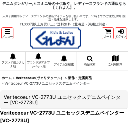
デニムダンガリー,ヒスミニ等の子供服や、レディースブランドの通販なら
【くれよん】。
人気子供服やレディースブランドの最新アイテムを取り扱い中です。18時までのご注文は即日発
送・最速配達致します。
11,000円以上お買い上げ送料無料（北海道・沖縄は別途）
メニュー
カート
ログイン
ブランド別カタカ
ブランド別アルフ
アイテム別検索
商品検索
ご利用案内
ナ順
ァベット順
ホーム
>
Veritecoeur(ヴェリテクール）
>
新作・定番商品
>
Veritecoeur VC-2773U ユニセックスデニムペインター
Veritecoeur VC-2773U ユニセックスデニムペインタ
ー
[
VC-2773U
]
Veritecoeur VC-2773U ユニセックスデニムペインター
[
VC-2773U
]