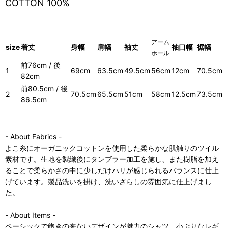
COTTON 100%
アーム
size
着丈
身幅
肩幅
袖丈
袖口幅
裾幅
ホール
前76cm / 後
1
69cm
63.5cm
49.5cm
56cm
12cm
70.5cm
82cm
前80.5cm / 後
2
70.5cm
65.5cm
51cm
58cm
12.5cm
73.5cm
86.5cm
- About Fabrics -
よこ糸にオーガニックコットンを使用した柔らかな肌触りのツイル
素材です。生地を製織後にタンブラー加工を施し、また樹脂を加え
ることで柔らかさの中に少しだけハリが感じられるバランスに仕上
げています。製品洗いを掛け、洗いざらしの雰囲気に仕上げまし
た。
- About Items -
ベーシックで飽きの来ないデザインが魅力のシャツ。小ぶりなレギ