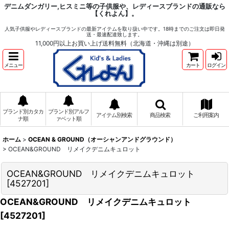
デニムダンガリー,ヒスミニ等の子供服や、レディースブランドの通販なら
【くれよん】。
人気子供服やレディースブランドの最新アイテムを取り扱い中です。18時までのご注文は即日発
送・最速配達致します。
11,000円以上お買い上げ送料無料（北海道・沖縄は別途）
メニュー
カート
ログイン
ブランド別カタカ
ブランド別アルフ
アイテム別検索
商品検索
ご利用案内
ナ順
ァベット順
ホーム
>
OCEAN & GROUND（オーシャンアンドグラウンド）
>
OCEAN&GROUND リメイクデニムキュロット
OCEAN&GROUND リメイクデニムキュロット
[
4527201
]
OCEAN&GROUND リメイクデニムキュロット
[
4527201
]